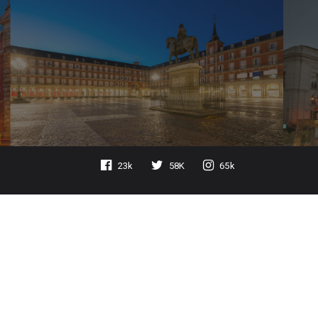
23k
58K
65k