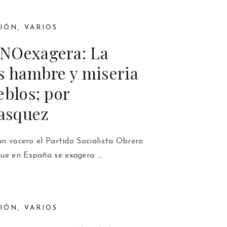
NIÓN
,
VARIOS
NOexagera: La
s hambre y miseria
eblos; por
asquez
 un vocero el Partido Socialista Obrero
ue en España se exagera …
NIÓN
,
VARIOS