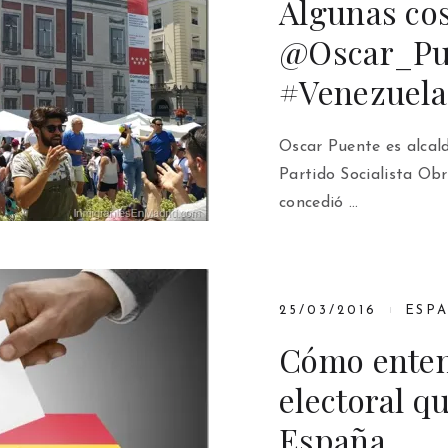
Algunas co
@Oscar_Pu
#Venezuel
Oscar Puente es alcald
Partido Socialista Ob
concedió …
25/03/2016
ESP
Cómo enten
electoral q
España