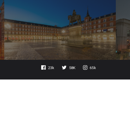
23k
58K
65k