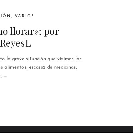
NIÓN
,
VARIOS
no llorar»; por
hReyesL
to la grave situación que vivimos los
e alimentos, escasez de medicinas,
n, …