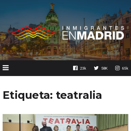
23k
58K
65k
Etiqueta:
teatralia