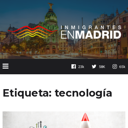
23k
58K
65k
Etiqueta:
tecnología