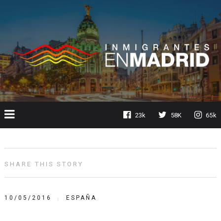
23k
58K
65k
SHARE THIS STORY
10/05/2016
ESPAÑA