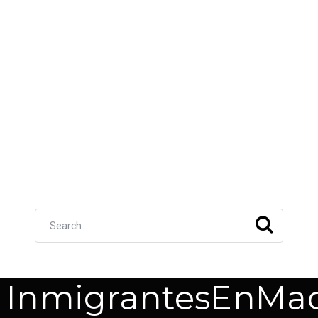
InmigrantesEnMad