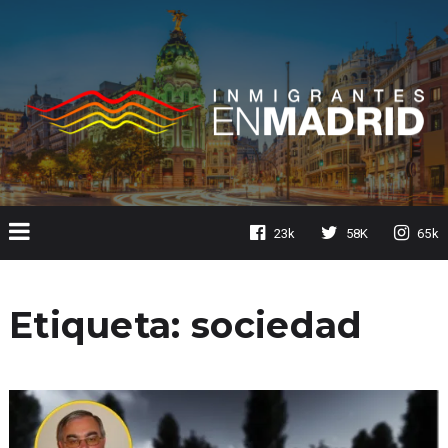
23k
58K
65k
Etiqueta:
sociedad